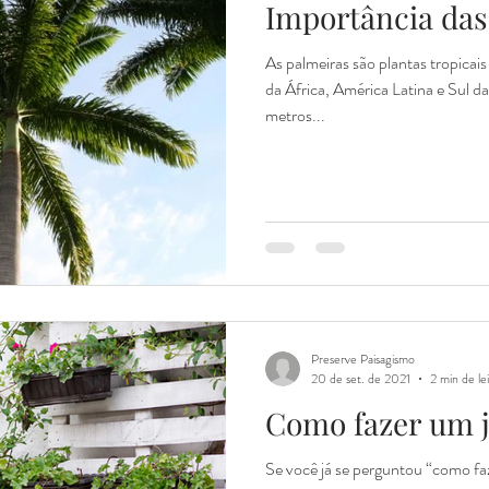
Importância das
As palmeiras são plantas tropicai
da África, América Latina e Sul d
metros...
Preserve Paisagismo
20 de set. de 2021
2 min de le
Como fazer um j
Se você já se perguntou “como fa