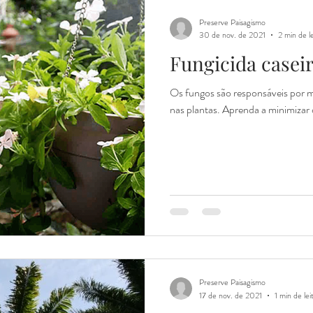
Preserve Paisagismo
30 de nov. de 2021
2 min de l
Fungicida casei
Os fungos são responsáveis por 
nas plantas. Aprenda a minimizar 
Preserve Paisagismo
17 de nov. de 2021
1 min de lei