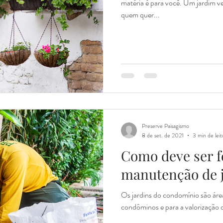
matéria é para você. Um jardim ve
quem quer...
Preserve Paisagismo
8 de set. de 2021
3 min de leit
Como deve ser fe
manutenção de j
Os jardins do condomínio são áre
condôminos e para a valorização d