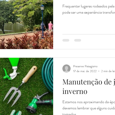
Frequentar lugares rodeados pela
pode ser uma experiência transfo
Preserve Paisagismo
17 de mai. de 2022
2 min de le
Manutenção de j
inverno
Estamos nos aproximando da época
devemos lembrar que alguns cuid
tomados.