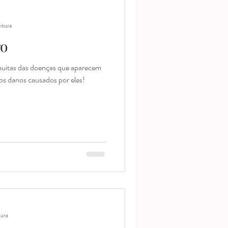
eitura
ro
muitas das doenças que aparecem
os danos causados por eles!
tura